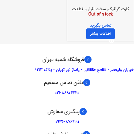
کارت گرافیک
,
سخت افزار و قطعات
Out of stock
تماس بگیرید
اطلاعات بیشتر
فروشگاه شعبه تهران
خیابان ولیعصر - تقاطع طالقانی - پاساژ نور تهران - پلاک 6193
تلفن تماس مسقیم
021-88804220
پیگیری سفارش
0936-8769191