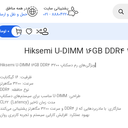
پشتیبانی سایت
در همه مناطق
88804220 - 021
حمل و نقل و ارسا
۰
توما
▎ویژگی‌های رم دسکتاپ Hiksemi U-DIMM 16GB DDR4 3200
ظرفیت: 16 گیگابایت
سرعت: 3200 مگاهرتز
نوع حافظه: DDR4
طراحی: U-DIMM مناسب برای سیستم‌های دسکتاپ
مدت زمان تاخیر (Latency): CL22
سازگاری: با مادربردهایی که از DDR4 و سرعت 3200 مگاهرتز پشتیبانی می‌کنند
بهبود عملکرد: افزایش کارایی سیستم و تجربه کاربری روان