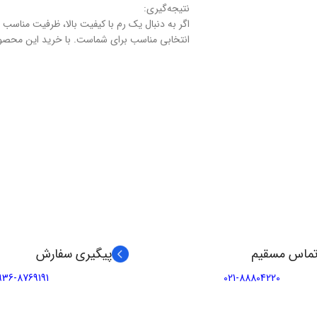
نتیجه‌گیری:
انتخابی مناسب برای شماست. با خرید این محصول،
تماس مسقیم
پیگیری سفارش
936-8769191
021-88804220