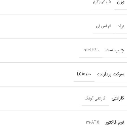
وزن
0.5 کیلوگرم
برند
ام اس ای
چیپ ست
Intel H610
سوکت پردازنده
LGA1700
گارانتی
گارانتی آونگ
فرم فاکتور
m-ATX