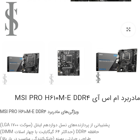
برای بزرگنمایی کلیک کنید
مادربرد ام اس آی MSI PRO H610M-E DDR4
ویژگی‌های مادربرد MSI PRO H610M-E DDR4
پشتیبانی از پردازنده‌های نسل دوازدهم اینتل (سوکت LGA 1700)
حافظه DDR4 (حداکثر 64 گیگابایت با چهار اسلات DIMM)
طراحی حرارتی بهینه (خنک‌کنندگی مناسب در بار بالا)